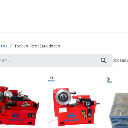
Cita
Alquiler
¿Quiénes Somos?
Contác
ctos
Tornos Rectiﬁcadores
Ordena