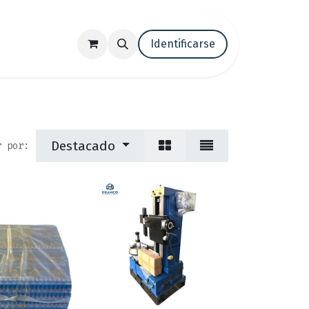
tenos
Trabaja con nosotros
Identificarse
Blog
Destacado
r por: