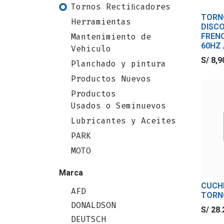
Tornos Rectiﬁcadores
TORN
Herramientas
DISC
FREN
Mantenimiento de
60HZ 
Vehiculo
S/
8,9
Planchado y pintura
Productos Nuevos
Productos
Usados o Seminuevos
Lubricantes y Aceites
PARK
MOTO
Marca
CUCH
AFD
TORN
DONALDSON
S/
28.
DEUTSCH