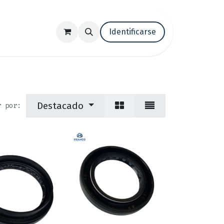
tenos
Trabaja con nosotros
Identificarse
Blog
Destacado
r por: