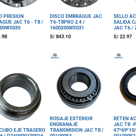
O PRESION
DISCO EMBRAGUE JAC
SELLO AC
GUE JAC T6 - T8 /
T6-T8PRO 2.4 /
SALIDA 
100W5030
1600200W5031
JAC T6 /
.98
S/
843.10
S/
22.97
RODAJE EXTERIOR
RETEN AC
ENGRANAJE
JAC T8 -P
 CUBO EJE TRASERO
TRANSMISION JAC T8 /
47*69*10/
6 / D240000100016
00100053
00100052