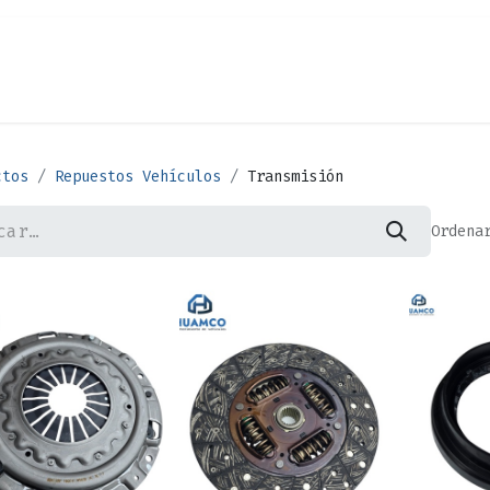
Cita
Alquiler
¿Quiénes Somos?
Contác
ctos
Repuestos Vehículos
Transmisión
Ordena