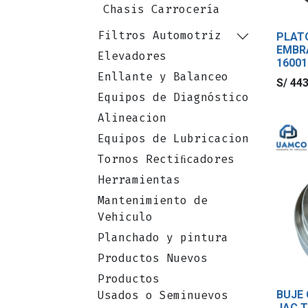
Chasis Carrocería
Filtros Automotriz
PLAT
EMBRA
Elevadores
1600
Enllante y Balanceo
S/
443
Equipos de Diagnóstico
Alineacion
Equipos de Lubricacion
Tornos Rectiﬁcadores
Herramientas
Mantenimiento de
Vehiculo
Planchado y pintura
Productos Nuevos
Productos
BUJE
Usados o Seminuevos
JAC T