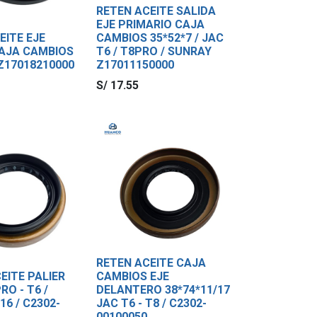
RETEN ACEITE SALIDA
EJE PRIMARIO CAJA
EITE EJE
CAMBIOS 35*52*7 / JAC
CAJA CAMBIOS
T6 / T8PRO / SUNRAY
 Z17018210000
Z17011150000
S/
17.55
RETEN ACEITE CAJA
EITE PALIER
CAMBIOS EJE
RO - T6 /
DELANTERO 38*74*11/17
16 / C2302-
JAC T6 - T8 / C2302-
00100050