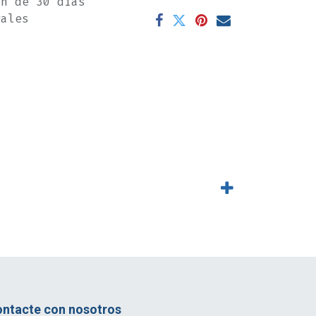
ón de 30 días
rales
ntacte con nosotros