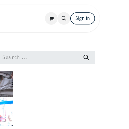
t us
Trabaja con nosotros
Sign in
Events