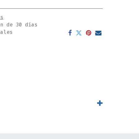
es
ón de 30 días
rales