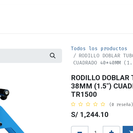
Cita
Alquiler
¿Quiénes Somos?
Contác
Todos los productos
RODILLO DOBLAR TUB
CUADRADO 40*40MM (1.
RODILLO DOBLAR
38MM (1.5") CUAD
TR1500
(0 reseña)
S/
1,244.10