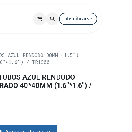
tenos
Trabaja con nosotros
Identificarse
Blog
OS AZUL RENDODO 38MM (1.5")
6"*1.6") / TR1500
 TUBOS AZUL RENDODO
RADO 40*40MM (1.6"*1.6") /
Agregar al carrito