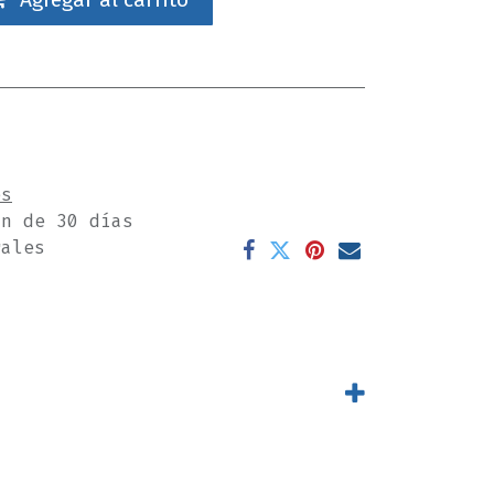
es
ón de 30 días
rales