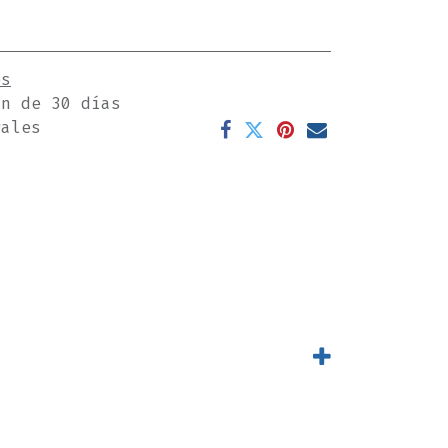
es
ón de 30 días
rales