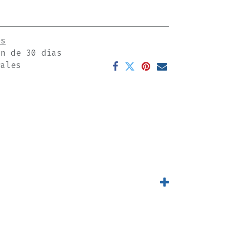
es
ón de 30 días
rales