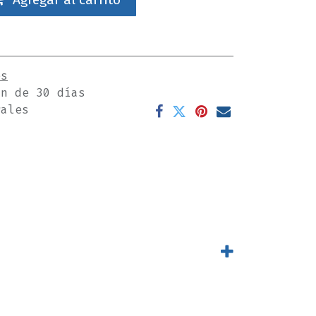
es
ón de 30 días
rales