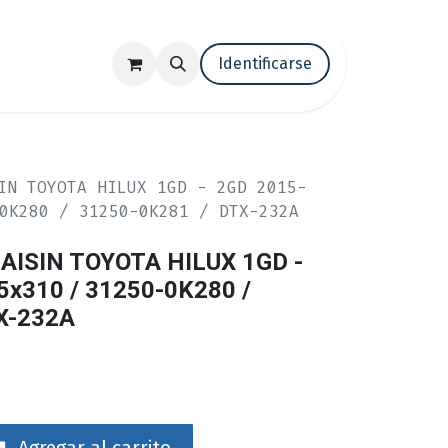
tenos
Trabaja con nosotros
Identificarse
Blog
IN TOYOTA HILUX 1GD - 2GD 2015-
0K280 / 31250-0K281 / DTX-232A
AISIN TOYOTA HILUX 1GD -
5x310 / 31250-0K280 /
X-232A
Agregar al carrito