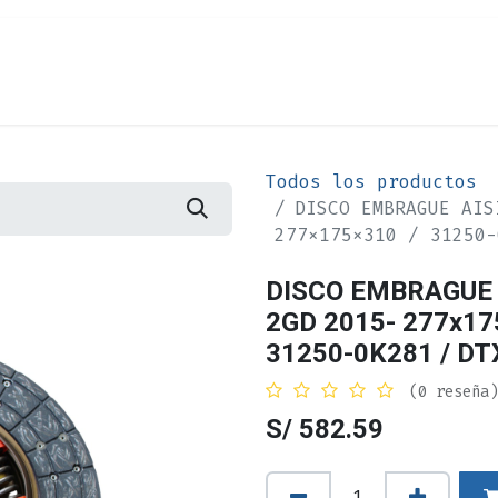
Cita
Alquiler
¿Quiénes Somos?
Contác
Todos los productos
DISCO EMBRAGUE AIS
277x175x310 / 31250-
DISCO EMBRAGUE 
2GD 2015- 277x17
31250-0K281 / DT
(0 reseña)
S/
582.59