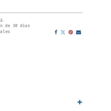
es
ón de 30 días
rales