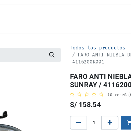
Cita
Alquiler
¿Quiénes Somos?
Contác
Todos los productos
FARO ANTI NIEBLA D
4116200R001
FARO ANTI NIEBL
SUNRAY / 411620
(0 reseña)
S/
158.54