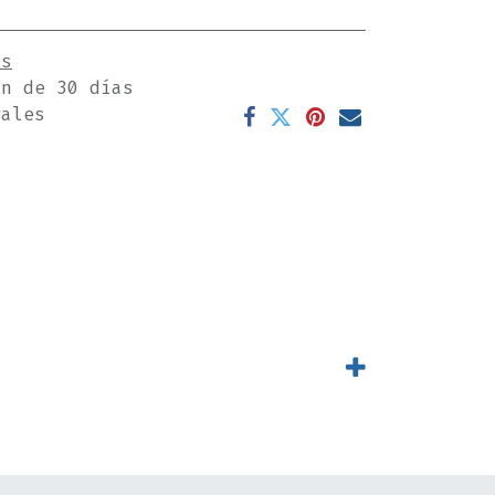
es
ón de 30 días
rales