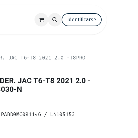
tenos
Trabaja con nosotros
Identificarse
Blog
R. JAC T6-T8 2021 2.0 -T8PRO
ER. JAC T6-T8 2021 2.0 -
3030-N
1PABD0MC091146 / L4105153