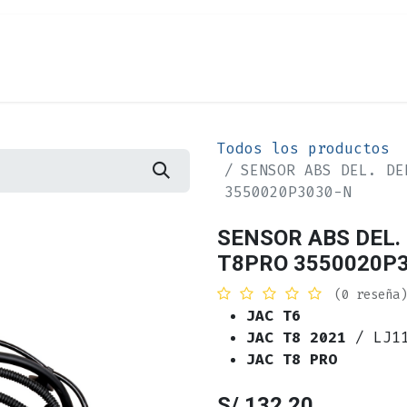
Cita
Alquiler
¿Quiénes Somos?
Contác
Todos los productos
SENSOR ABS DEL. DE
3550020P3030-N
SENSOR ABS DEL. D
T8PRO 3550020P
(0 reseña)
JAC T6
JAC T8 2021
/ LJ1
JAC T8 PRO
S/
132.20