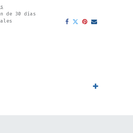
es
ón de 30 días
rales