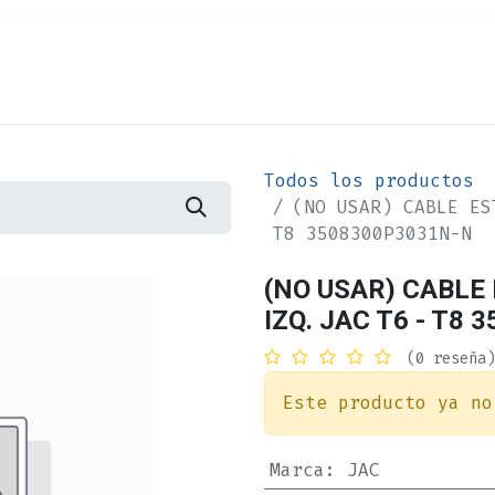
Cita
Alquiler
¿Quiénes Somos?
Contác
Todos los productos
(NO USAR) CABLE ES
T8 3508300P3031N-N
(NO USAR) CABL
IZQ. JAC T6 - T8
(0 reseña)
Este producto ya no
Marca
:
JAC