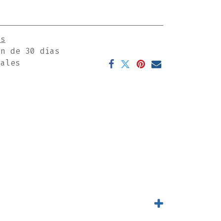
es
ón de 30 días
rales