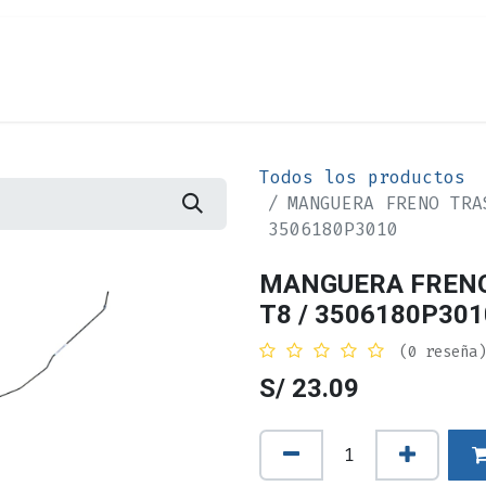
Cita
Alquiler
¿Quiénes Somos?
Contác
Todos los productos
MANGUERA FRENO TRA
3506180P3010
MANGUERA FRENO
T8 / 3506180P301
(0 reseña)
S/
23.09