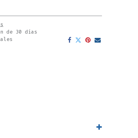
es
ón de 30 días
rales