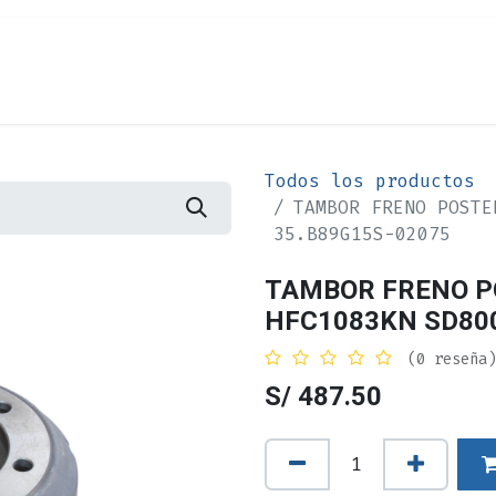
Cita
Alquiler
¿Quiénes Somos?
Contác
Todos los productos
TAMBOR FRENO POSTE
35.B89G15S-02075
TAMBOR FRENO P
HFC1083KN SD800
(0 reseña)
S/
487.50