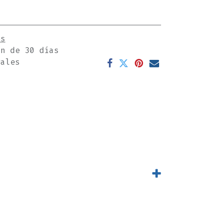
es
ón de 30 días
rales