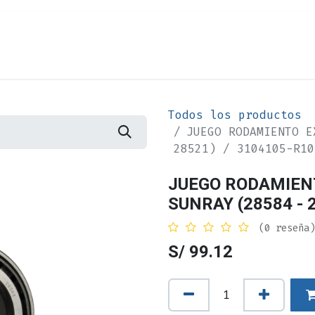
Cita
Alquiler
¿Quiénes Somos?
Contác
Todos los productos
JUEGO RODAMIENTO E
28521) / 3104105-R10
JUEGO RODAMIENT
SUNRAY (28584 - 
(0 reseña)
S/
99.12