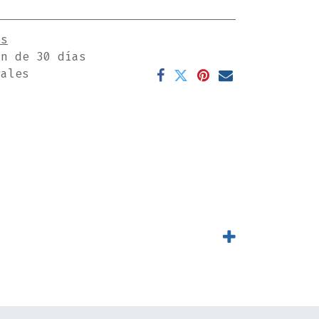
es
ón de 30 días
rales