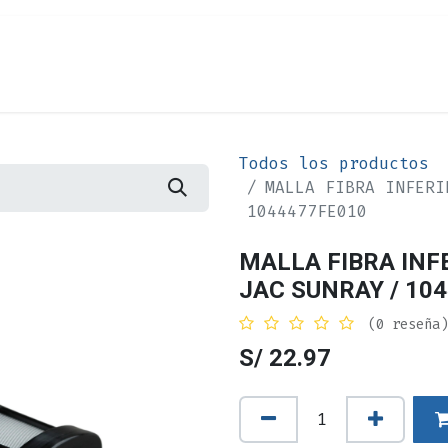
Cita
Alquiler
¿Quiénes Somos?
Contác
Todos los productos
MALLA FIBRA INFERI
1044477FE010
MALLA FIBRA INF
JAC SUNRAY / 10
(0 reseña)
S/
22.97