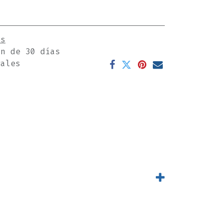
es
ón de 30 días
rales