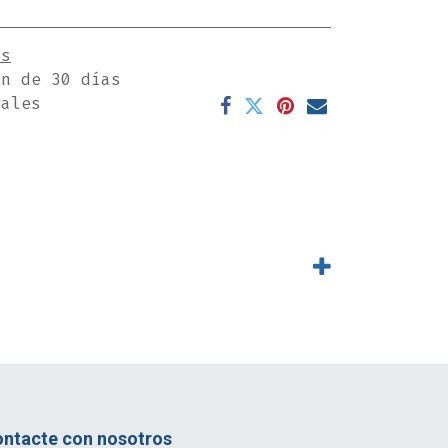
es
ón de 30 días
rales
ntacte con nosotros