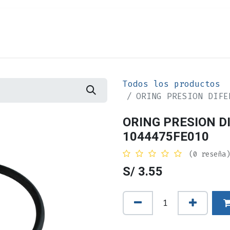
Cita
Alquiler
¿Quiénes Somos?
Contác
Todos los productos
ORING PRESION DIFE
ORING PRESION D
1044475FE010
(0 reseña)
S/
3.55