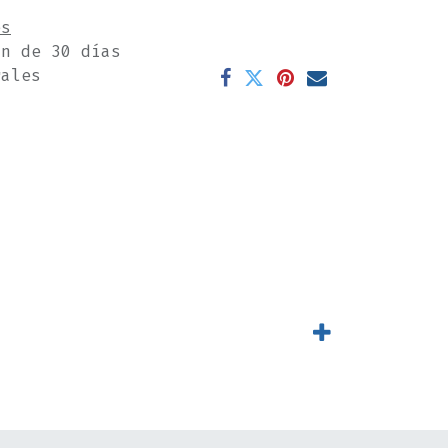
es
ón de 30 días
rales