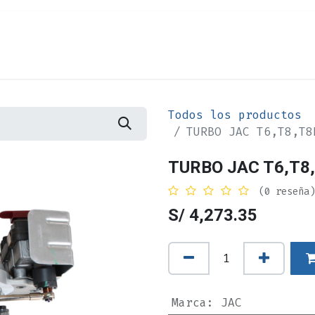
Cita
Alquiler
¿Quiénes Somos?
Contác
Todos los productos
TURBO JAC T6,T8,T8
TURBO JAC T6,T8
(0 reseña)
S/
4,273.35
Marca
:
JAC