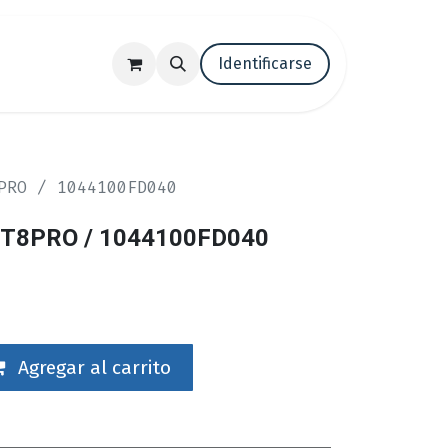
tenos
Trabaja con nosotros
Identificarse
Blog
PRO / 1044100FD040
,T8PRO / 1044100FD040
Agregar al carrito