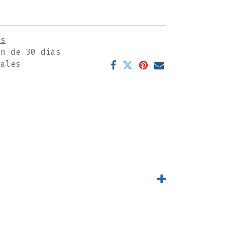
es
ón de 30 días
rales