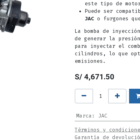
este tipo de moto
Puede ser compati
JAC
o furgones que
La bomba de inyecció
de generar la presió
para inyectar el com
cilindros, lo que op
emisiones.
S/
4,671.50
Marca
:
JAC
Términos y condicion
Garantía de devoluci