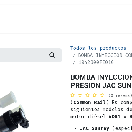
Cita
Alquiler
¿Quiénes Somos?
Contác
Todos los productos
BOMBA INYECCION CO
/ 1042300FE010
BOMBA INYECCIO
PRESION JAC SUN
(0 reseña)
(
Common Rail
) Es com
siguientes modelos d
motor diésel
4DA1 o 
JAC Sunray
(especi