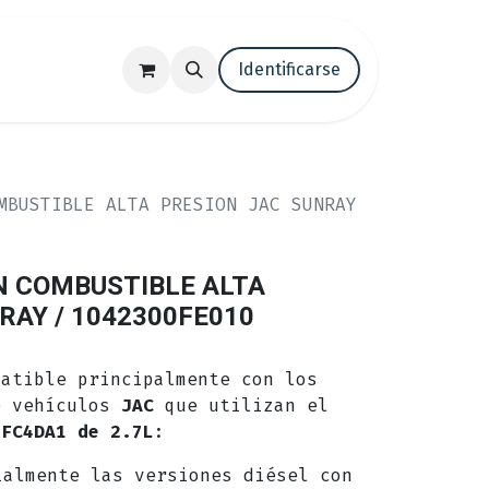
tenos
Trabaja con nosotros
Identificarse
Blog
MBUSTIBLE ALTA PRESION JAC SUNRAY
N COMBUSTIBLE ALTA
RAY / 1042300FE010
patible principalmente con los
e vehículos
JAC
que utilizan el
HFC4DA1 de 2.7L
:
almente las versiones diésel con