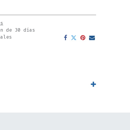
es
ón de 30 días
rales